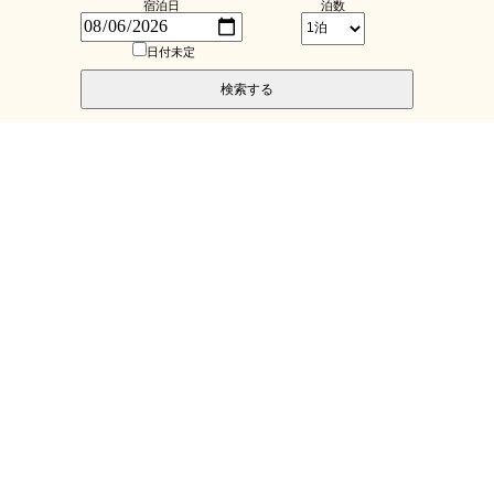
宿泊日
泊数
日付未定
検索する
秩父の自然に囲まれて。
埼玉県の観光地、
秩父市街の街並みを眼下に望む、
絶好のロケーション。
木立に囲まれた静かな丘に佇む農園ホテルでは
万全のサポート体制と疲れを癒す充実の設備で
お客様のお手伝いをさせていただきます。